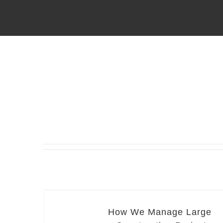
How We Manage Large Construction Projects
How We Manage Large