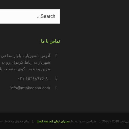
Search
for:
تماس با ما
آدرس : شهریار ، بلوار مداحی 
شهریار به رباط کریم) ، رو به
بنزین وحیدیه ، کوی صنعت ، پلاک
۶۵۴۶۸۹۷۶-۸۰ ۰۲۱
info@mtakoosha.com
رایت 2018 -
2026 | طراحی شده توسط
مدیران توان اندیشه کوشا
| تمام حقوق محفوظ ا