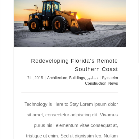
Redeveloping Florida’s Remote Southern Coast
Redeveloping Florida’s Remote
Southern Coast
naeim
By
|
دسامبر 7th, 2015
,
Buildings
,
Architecture
|
Construction
,
News
Technology is Here to Stay Lorem ipsum dolor
sit amet, consectetur adipiscing elit. Vivamus
purus nisl, elementum vitae consequat at,
tristique ut enim. Sed ut dignissim leo. Nullam