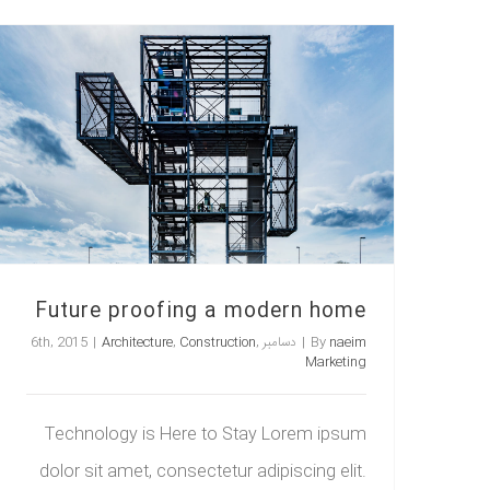
Future proofing a modern home
naeim
By
|
دسامبر 6th, 2015
,
Construction
,
Architecture
|
Marketing
Technology is Here to Stay Lorem ipsum
dolor sit amet, consectetur adipiscing elit.