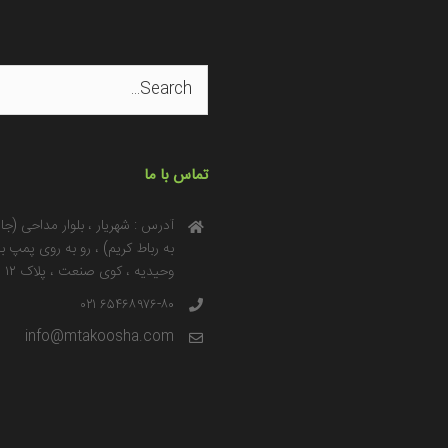
Search
for:
تماس با ما
آدرس : شهریار ، بلوار مداحی (جاد
به رباط کریم) ، رو به روی پمپ ب
وحیدیه ، کوی صنعت ، پلاک ۱۲
۶۵۴۶۸۹۷۶-۸۰ ۰۲۱
info@mtakoosha.com