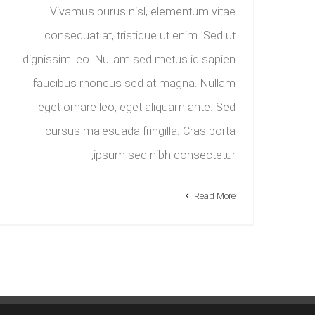
Vivamus purus nisl, elementum vitae
consequat at, tristique ut enim. Sed ut
dignissim leo. Nullam sed metus id sapien
faucibus rhoncus sed at magna. Nullam
eget ornare leo, eget aliquam ante. Sed
cursus malesuada fringilla. Cras porta
ipsum sed nibh consectetur,
Read More